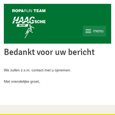
Ga
direct
naar
de
inhoud
.
menu
Bedankt voor uw bericht
We zullen z.s.m. contact met u opnemen.
Met vriendelijke groet,